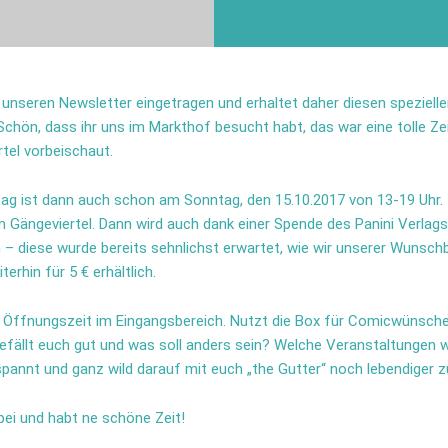
n unseren Newsletter eingetragen und erhaltet daher diesen speziell
hön, dass ihr uns im Markthof besucht habt, das war eine tolle Ze
tel vorbeischaut.
ag ist dann auch schon am Sonntag, den 15.10.2017 von 13-19 Uhr. I
m Gängeviertel. Dann wird auch dank einer Spende des Panini Verlag
 – diese wurde bereits sehnlichst erwartet, wie wir unserer Wuns
erhin für 5 € erhältlich.
r Öffnungszeit im Eingangsbereich. Nutzt die Box für Comicwünsche
efällt euch gut und was soll anders sein? Welche Veranstaltungen wü
pannt und ganz wild darauf mit euch „the Gutter“ noch lebendiger z
ei und habt ne schöne Zeit!